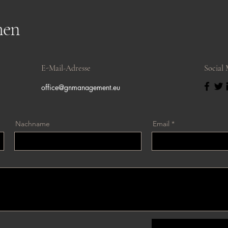
men
E-Mail-Adresse
Social
office@gnmanagement.eu
Nachname
Email
Senden