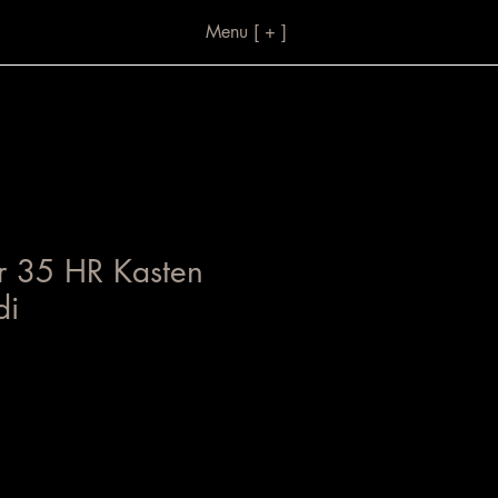
Menu [ + ]
r 35 HR Kasten
di