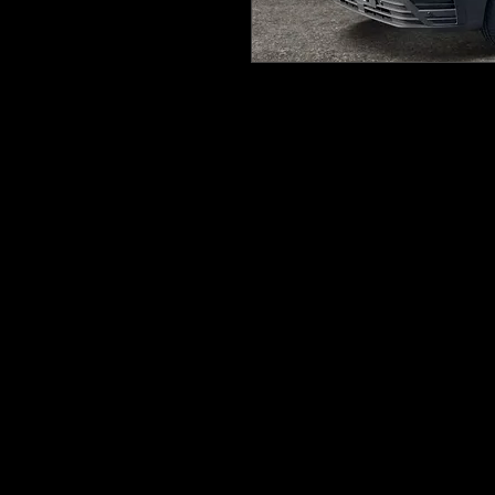
+43 660 2
office@gnma