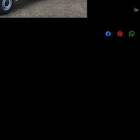
In
7 12 963
nagement.eu